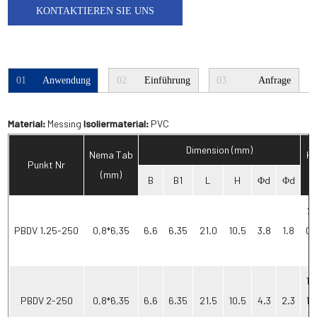
KONTAKTIEREN SIE UNS
01
Anwendung
02
Einführung
03
Anfrage
Material:
Messing
Isoliermaterial:
PVC
Dimension (mm)
Nema Tab
Ka
Punkt Nr
(mm)
B
B1
L
H
Φd
Φd
22
PBDV 1.25-250
0,8*6,35
6.6
6.35
21.0
10.5
3.8
1.8
0,
16
PBDV 2-250
0,8*6,35
6.6
6.35
21.5
10.5
4.3
2.3
1,