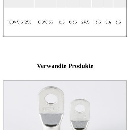
1
PBDV 5.5-250
0,8*6,35
6.6
6.35
24.5
13.5
5.4
3.6
Verwandte Produkte