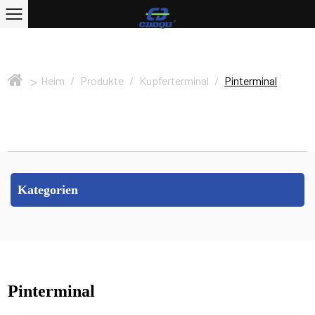
>
Heim
/
Produkte
/
Kupferterminal
/
Pinterminal
Kategorien
Pinterminal