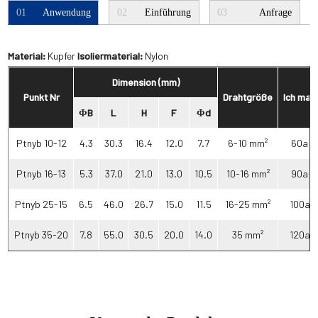
01
Anwendung
02
Einführung
03
Anfrage
Material:
Kupfer
Isoliermaterial:
Nylon
Dimension (mm)
Punkt Nr
Drahtgröße
Ich max
ΦB
L
H
F
Φd
Ptnyb 10-12
4.3
30.3
16.4
12.0
7.7
6-10 mm²
60a
Ptnyb 16-13
5.3
37.0
21.0
13.0
10.5
10-16 mm²
90a
Ptnyb 25-15
6.5
46.0
26.7
15.0
11.5
16-25 mm²
100a
Ptnyb 35-20
7.8
55.0
30.5
20.0
14.0
35 mm²
120a