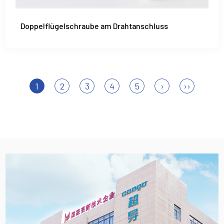
Doppelflügelschraube am Drahtanschluss
1
2
3
4
5
›
››